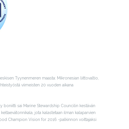
eskisen Tyynenmeren maasta: Mikronesian liittovaltio,
 yhteistyöstä viimeisten 20 vuoden aikana
 boniitti sai Marine Stewardship Councilin kestävän
keltaevätonnikala, jota kalastetaan ilman kalaparvien
afood Champion Vision for 2016 -palkinnon voittajaksi