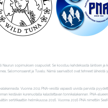
eli Naurun sopimuksen osapuolet. Se koostuu kahdeksasta läntisen ja k
uinea, Salomonsaaret ja Tuvalu. Nämä saarivaltiot ovat tehneet läheistä
akannasta. Vuonna 2011 PNA-vesiltä vapaasti uivista parvista pyydetty
rimman kestävän kurenuotalla kalastettavan tonnikalakannan. PNA-alueen 
isättiin sertifikaattiin helmikuussa 2016. Vuonna 2016 PNA nimettiin Se