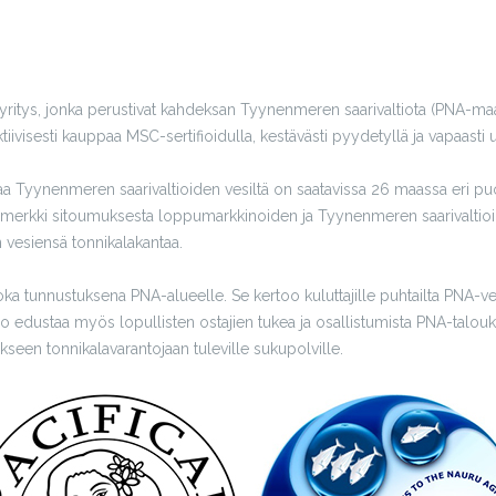
iyritys, jonka perustivat kahdeksan Tyynenmeren saarivaltiota (PNA-ma
visesti kauppaa MSC-sertifioidulla, kestävästi pyydetyllä ja vapaasti uiv
alaa Tyynenmeren saarivaltioiden vesiltä on saatavissa 26 maassa eri puol
ä merkki sitoumuksesta loppumarkkinoiden ja Tyynenmeren saarivaltioide
in vesiensä tonnikalakantaa.
 joka tunnustuksena PNA-alueelle. Se kertoo kuluttajille puhtailta PNA-v
go edustaa myös lopullisten ostajien tukea ja osallistumista PNA-talouks
seen tonnikalavarantojaan tuleville sukupolville.