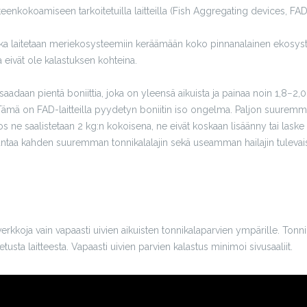
hteenkokoamiseen tarkoitetuilla laitteilla (Fish Aggregating devices, FAD
jotka laitetaan meriekosysteemiin keräämään koko pinnanalainen ekosyste
a eivät ole kalastuksen kohteina.
saadaan pientä boniittia, joka on yleensä aikuista ja painaa noin 1,8−2,0
ämä on FAD-laitteilla pyydetyn boniitin iso ongelma. Paljon suuremmat 
os ne saalistetaan 2 kg:n kokoisena, ne eivät koskaan lisäänny tai la
arantaa kahden suuremman tonnikalalajin sekä useamman hailajin tuleva
verkkoja vain vapaasti uivien aikuisten tonnikalaparvien ympärille. Ton
usta laitteesta. Vapaasti uivien parvien kalastus minimoi sivusaaliit.