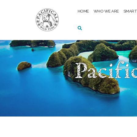
Skip
to
HOME
WHO WE ARE
SMAR
content
Pacifi