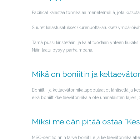
Pacifical kalastaa tonnikalaa menetelmällä, jota kutsuta
Suuret kalastusalukset (kurenuotta-alukset) ympäröivät
Tämä pussi kiristetään, ja kalat tuodaan yhteen tiukaksi 
Näin laatu pysyy parhaimpana.
Mikä on boniitin ja keltaeväton
Boniitti- ja keltaevätonnikalapopulaatiot läntisellä ja 
eikä boniitti/keltaevätonnikala ole uhanalaisten lajien 
Miksi meidän pitää ostaa “Kestä
MSC-sertifioinnin tarve boniitille ja keltaevätonnikalall