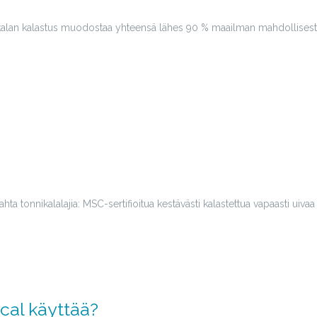
kalan kalastus muodostaa yhteensä lähes 90 % maailman mahdollisesta M
 kahta tonnikalalajia: MSC-sertifioitua kestävästi kalastettua vapaasti uivaa
cal käyttää?