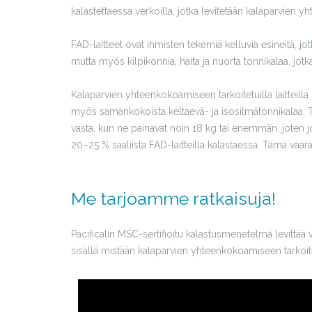
kalastettaessa verkoilla, jotka levitetään kalaparvien y
FAD-laitteet ovat ihmisten tekemiä kelluvia esineitä, 
mutta myös kilpikonnia, haita ja nuorta tonnikalaa, jotk
Kalaparvien yhteenkokoamiseen tarkoitetuilla laitteilla 
myös samankokoista keltaevä- ja isosilmätonnikalaa. T
vasta, kun ne painavat noin 18 kg tai enemmän, joten j
20−25 % saaliista FAD-laitteilla kalastaessa. Tämä va
Me tarjoamme ratkaisuja!
Pacificalin MSC-sertifioitu kalastusmenetelmä levittää 
sisällä mistään kalaparvien yhteenkokoamiseen tarkoitet