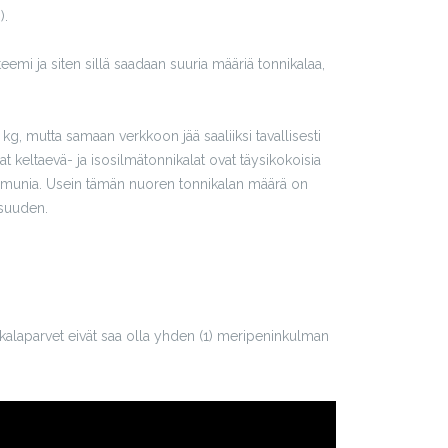
).
emi ja siten sillä saadaan suuria määriä tonnikalaa,
 kg, mutta samaan verkkoon jää saaliiksi tavallisesti
keltaevä- ja isosilmätonnikalat ovat täysikokoisia
ske munia. Usein tämän nuoren tonnikalan määrä on
isuuden.
nikalaparvet eivät saa olla yhden (1) meripeninkulman