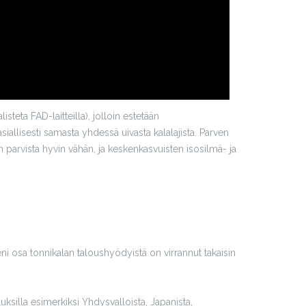
isteta FAD-laitteilla), jolloin estetään
siallisesti samasta yhdessä uivasta kalalajista. Parven
n parvista hyvin vähän, ja keskenkasvuisten isosilmä- ja
eni osa tonnikalan taloushyödyistä on virrannut takaisin
luksilla esimerkiksi Yhdysvalloista, Japanista,