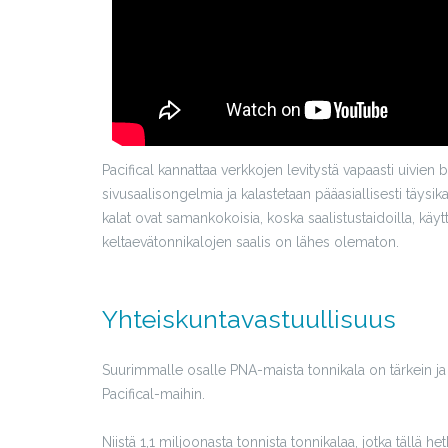
Pacifical kannattaa verkkojen levitystä vapaasti uivien bon
sivusaalisongelmia ja kalastetaan pääasiallisesti täysik
kalat ovat samankokoisia, koska saalistustaidoilla, käy
keltaevätonnikalojen saalis on lähes olematon.
Yhteiskuntavastuullisuus
Suurimmalle osalle PNA-maista tonnikala on tärkein ja u
Pacifical-maihin.
Niistä 1,1 miljoonasta tonnista tonnikalaa, jotka tällä 