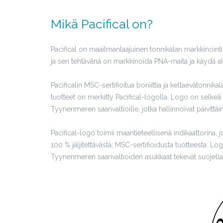
Mikä Pacifical on?
Pacifical on maailmanlaajuinen tonnikalan markkinoint
ja sen tehtävänä on markkinoida PNA-maita ja käydä aktii
Pacificalin MSC-sertifioitua boniittia ja keltaevätonnik
tuotteet on merkitty Pacifical-logolla. Logo on selke
Tyynenmeren saarivaltioille, jotka hallinnoivat päivittä
Pacifical-logo toimii maantieteellisenä indikaattorina,
100 % jäljitettävästä, MSC-sertifioidusta tuotteesta. Lo
Tyynenmeren saarivaltioiden asukkaat tekevät suojellak