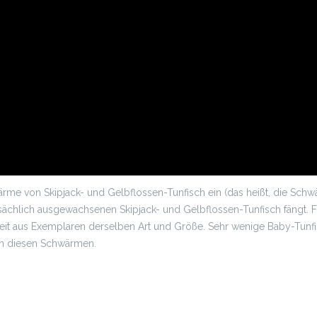
hwärme von Skipjack- und Gelbflossen-Tunfisch ein (das heißt, die S
sächlich ausgewachsenen Skipjack- und Gelbflossen-Tunfisch fängt. 
heit aus Exemplaren derselben Art und Größe. Sehr wenige Baby-Tunf
in diesen Schwärmen.