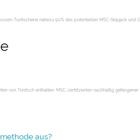
ssen-Tunfischerei nahezu 90% des potentiellen MSC-Skipjack und Ge
te
i Arten von Tunfisch enthalten: MSC-zertifizierten nachhaltig gefange
gmethode aus?