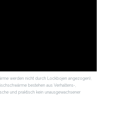
chwärme werden nicht durch Lockbojen angezogen),
Fischschwärme bestehen aus Verhaltens-,
ische und praktisch kein unausgewachsener