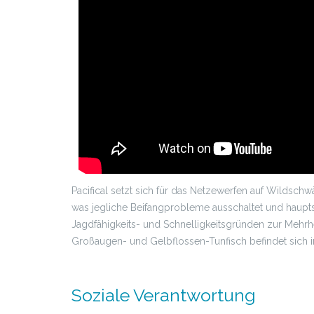
Pacifical setzt sich für das Netzewerfen auf Wildsc
was jegliche Beifangprobleme ausschaltet und haupt
Jagdfähigkeits- und Schnelligkeitsgründen zur Mehr
Großaugen- und Gelbflossen-Tunfisch befindet sich 
Soziale Verantwortung