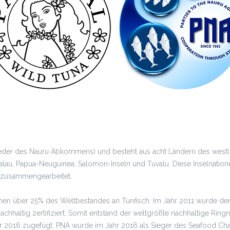
lieder des Nauru Abkommens) und besteht aus acht Ländern des westli
, Palau, Papua-Neuguinea, Salomon-Inseln und Tuvalu. Diese Inselnat
e zusammengearbeitet.
en über 25% des Weltbestandes an Tunfisch. Im Jahr 2011 wurde d
achhaltig zertifiziert. Somit entstand der weltgrößte nachhaltige Ri
ar 2016 zugefügt. PNA wurde im Jahr 2016 als Sieger des Seafood C